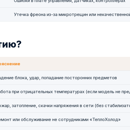
Ошибки в плате управления, датчиках, контроллерах
Утечка фреона из-за микротрещин или некачественно
нтию?
ояснение
адение блока, удар, попадание посторонних предметов
абота при отрицательных температурах (если модель не пре
жар, затопление, скачки напряжения в сети (без стабилизат
емонт или обслуживание не сотрудниками «ТеплоХолод»