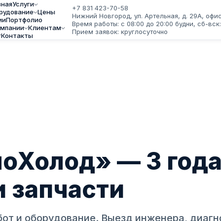
вная
Услуги
+7 831 423-70-58
рудование
Цены
Нижний Новгород, ул. Артельная, д. 29А, офис
ии
Портфолио
Время работы: с 08:00 до 20:00 будни, сб-вск
омпании
Клиентам
Прием заявок: круглосуточно
г
Контакты
оХолод» — 3 года
и запчасти
от и оборудование. Выезд инженера, диагн