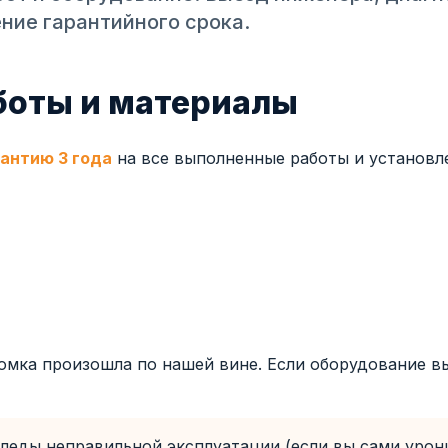
ение гарантийного срока.
аботы и материалы
антию 3 года
на все выполненные работы и установле
омка произошла по нашей вине. Если оборудование в
леды неправильной эксплуатации (если вы сами урони