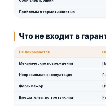
Сбой электроники
Проблемы с герметичностью
Что не входит в гара
Не покрывается
П
Механические повреждения
П
Неправильная эксплуатация
Р
Форс-мажор
По
Вмешательство третьих лиц
Р