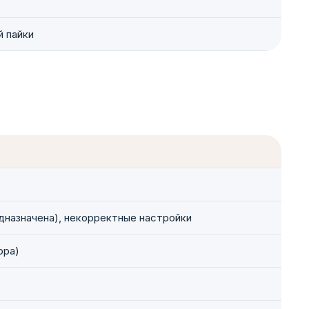
й пайки
дназначена), некорректные настройки
ора)