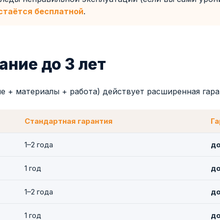
стаётся бесплатной
.
ание до 3 лет
е + материалы + работа) действует расширенная гара
Стандартная гарантия
Га
1–2 года
до
1 год
до
1–2 года
до
1 год
до