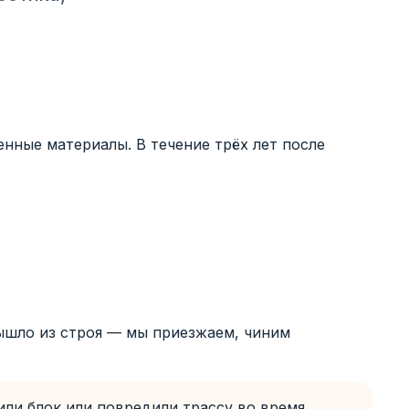
нные материалы. В течение трёх лет после
ышло из строя — мы приезжаем, чиним
ли блок или повредили трассу во время