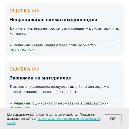
ОШИБКА №2
Неправильная схема воздуховодов
Длинные, извилистые трассы без изоляции → шум, потеря тяги,
конденсат.
✓ Решение:
минимизация длины, прямые участки,
теплоизоляция
ОШИБКА №3
Экономия на материалах
Дешёвые пластиковые воздуховоды в бане или рядом с
печью → плавятся, выделяют токсины.
✓ Решение:
оцинковка или нержавейка в зонах высоких
температур
Мы используем файлы cookie для вашего удобства. Продолжая
OK
пользоваться сайтом,
вы соглашаетесь с политикой использования
cookie
ОШИБКА №4