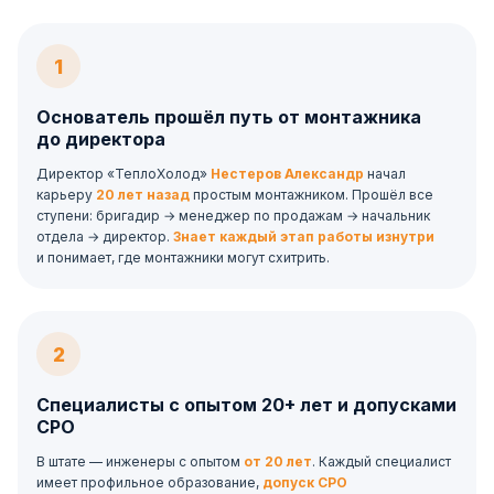
1
Основатель прошёл путь от монтажника
до директора
Директор «ТеплоХолод»
Нестеров Александр
начал
карьеру
20 лет назад
простым монтажником. Прошёл все
ступени: бригадир → менеджер по продажам → начальник
отдела → директор.
Знает каждый этап работы изнутри
и понимает, где монтажники могут схитрить.
2
Специалисты с опытом 20+ лет и допусками
СРО
В штате — инженеры с опытом
от 20 лет
. Каждый специалист
имеет профильное образование,
допуск СРО